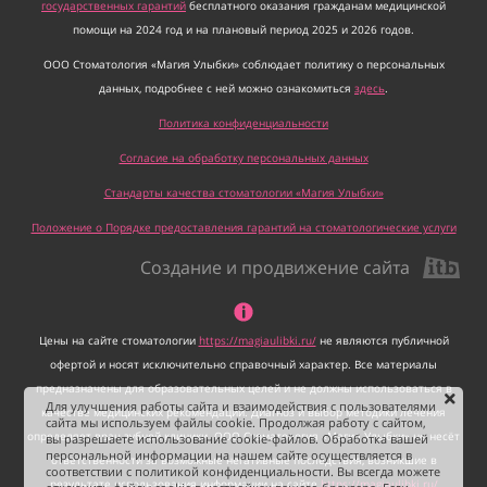
государственных гарантий
бесплатного оказания гражданам медицинской
помощи на 2024 год и на плановый период 2025 и 2026 годов.
ООО Стоматология «Магия Улыбки» соблюдает политику о персональных
данных, подробнее с ней можно ознакомиться
здесь
.
Политика конфиденциальности
Согласие на обработку персональных данных
Стандарты качества стоматологии «Магия Улыбки»
Положение о Порядке предоставления гарантий на стоматологические услуги
Создание и продвижение сайта
Цены на сайте стоматологии
https://magiaulibki.ru/
не являются публичной
офертой и носят исключительно справочный характер. Все материалы
предназначены для образовательных целей и не должны использоваться в
Для улучшения работы сайта и взаимодействия с пользователями
качестве медицинских рекомендаций. Диагноз и выбор методики лечения
сайта мы используем файлы cookie. Продолжая работу с сайтом,
определяет врач зубной клиники. ООО Стоматология «Магия Улыбки» не несёт
вы разрешаете использование cookie-файлов. Обработка вашей
персональной информации на нашем сайте осуществляется в
ответственности за возможные негативные последствия, возникшие в
соответствии с политикой конфиденциальности. Вы всегда можете
результате использования информации на сайте
https://magiaulibki.ru/