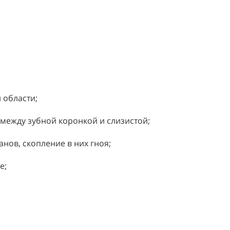
 области;
между зубной коронкой и слизистой;
ов, скопление в них гноя;
е;