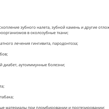
 скопление зубного налета, зубной камень и другие от
оорганизмов в околозубные ткани;
ватного лечения гингивита, пародонтоза;
бов;
й диабет, аутоиммунные болезни;
та;
табака;
ные материалы при пломбировании и протезировании;